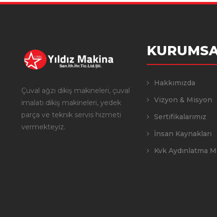
KURUMSA
Hakkımızda
Çuval ağzı dikiş makineleri, çuval
Vizyon & Misyon
imalatı dikiş makineleri, yedek
parça ve teknik servis hizmeti
Sertifikalarımız
vermekteyiz.
İnsan Kaynakları
Kvk Aydınlatma M