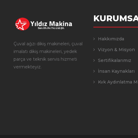
KURUMSA
Hakkımızda
Çuval ağzı dikiş makineleri, çuval
Vizyon & Misyon
imalatı dikiş makineleri, yedek
parça ve teknik servis hizmeti
Sertifikalarımız
vermekteyiz.
İnsan Kaynakları
Kvk Aydınlatma M