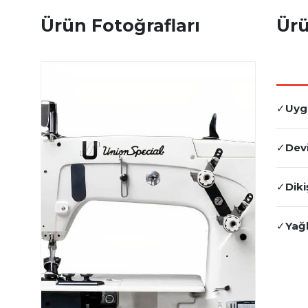
Ürün Fotoğrafları
Ürü
✓
Uyg
✓
Devi
✓
Diki
✓
Yağ