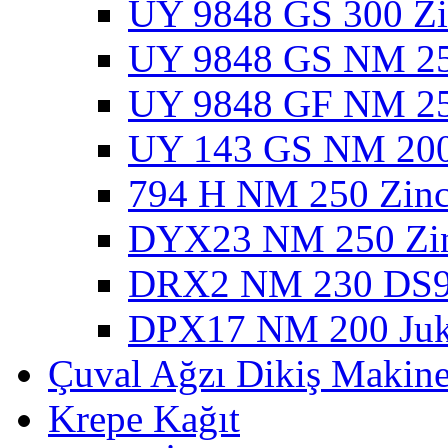
UY 9848 GS 300 Zin
UY 9848 GS NM 250
UY 9848 GF NM 25
UY 143 GS NM 200 
794 H NM 250 Zinci
DYX23 NM 250 Zinc
DRX2 NM 230 DS9 
DPX17 NM 200 Juki
Çuval Ağzı Dikiş Makines
Krepe Kağıt