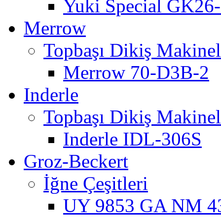
Yuki Special GK26
Merrow
Topbaşı Dikiş Makinel
Merrow 70-D3B-2
Inderle
Topbaşı Dikiş Makinel
Inderle IDL-306S
Groz-Beckert
İğne Çeşitleri
UY 9853 GA NM 430