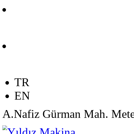
+90 212 506 48 22
info@yildizmakinaservis.c
TR
EN
A.Nafiz Gürman Mah. Mete